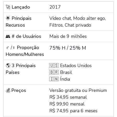
🚀
Lançado
2017
🌟
Principais
Vídeo chat, Modo alter ego,
Recursos
Filtros, Chat privado
👥
# de Usuários
Mais de 9 milhões
♂️ /♀️
Proporção
75% H / 25% M
Homens/Mulheres
🌎
3 Principais
🇺🇸 Estados Unidos
Países
🇧🇷 Brasil
🇮🇳 Índia
💰
Preços
Versão gratuita ou Premium
R$ 34,95 semanal
R$ 99,90 mensal
R$ 74,95 para 6 meses