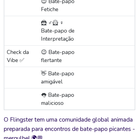
😈 Bate-papo
Fetiche
🦹 ‍♂️🦸 ‍♀️
Bate-papo de
Interpretação
Check da
😉 Bate-papo
Vibe ✅
flertante
👋 Bate-papo
amigável
👅 Bate-papo
malicioso
O Flingster tem uma comunidade global animada
preparada para encontros de bate-papo picantes -
mergulhe! 🌍💬