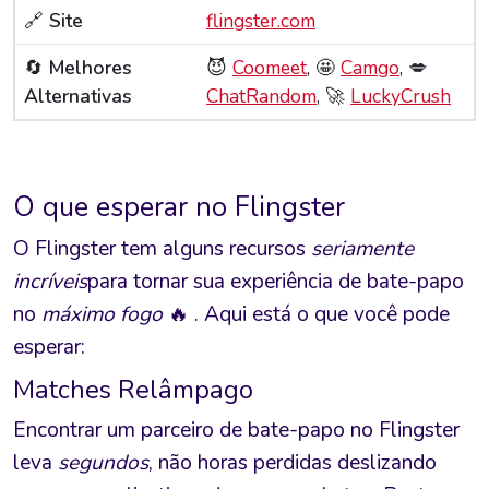
🔗
Site
flingster.com
🔄
Melhores
😈
Coomeet
, 🤩
Camgo
, 💋
Alternativas
ChatRandom
, 🚀
LuckyCrush
O que esperar no Flingster
O Flingster tem alguns recursos
seriamente
incríveis
para tornar sua experiência de bate-papo
no
máximo fogo
🔥 . Aqui está o que você pode
esperar:
Matches Relâmpago
Encontrar um parceiro de bate-papo no Flingster
leva
segundos
, não horas perdidas deslizando