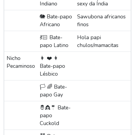
Indiano
sexy da Índia
🐘 Bate-papo
Sawubona africanos
Africano
finos
💃🏻 Bate-
Hola papi
papo Latino
chulos/mamacitas
Nicho
👩 ‍❤️ ‍👩
Pecaminoso
Bate-papo
Lésbico
🏳️ ‍🌈 Bate-
papo Gay
🤴👸🤵 Bate-
papo
Cuckold