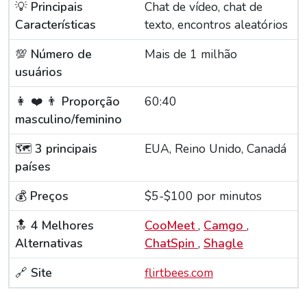
💡
Principais
Chat de vídeo, chat de
Características
texto, encontros aleatórios
💯
Número de
Mais de 1 milhão
usuários
👩 ‍❤️ ‍👨
Proporção
60:40
masculino/feminino
🗺️
3 principais
EUA, Reino Unido, Canadá
países
💰
Preços
$5-$100 por minutos
🔝
4 Melhores
CooMeet
,
Camgo
,
Alternativas
ChatSpin
,
Shagle
🔗
Site
flirtbees.com